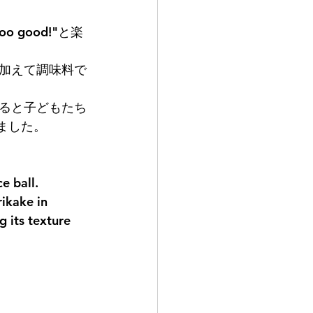
 good!"と楽
加えて調味料で
ると子どもたち
んいました。
e ball. 
ikake in 
 its texture 