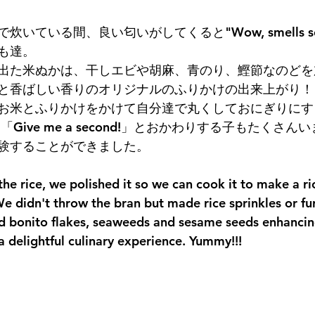
いている間、良い匂いがしてくると"Wow, smells soo
も達。
出た米ぬかは、干しエビや胡麻、青のり、鰹節なのどを
と香ばしい香りのオリジナルのふりかけの出来上がり！
お米とふりかけをかけて自分達で丸くしておにぎりにす
y!」「Give me a second!」とおかわりする子もたくさ
験することができました。
the rice, we polished it so we can cook it to make a ric
e didn't throw the bran but made rice sprinkles or fur
 bonito flakes, seaweeds and sesame seeds enhancing
a delightful culinary experience. Yummy!!!