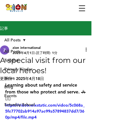
記事
All Posts
zion international
All Posts
2025年4月1日
読了時間: 1分
A special visit from our
Toddler
local heroes!
Primary Kinder
News
更新日：
2025年4月18日
Learning about safety and service 
Blog
from those who protect and serve. 🚓
Events
👮‍♂️
Saturday School
https://video.wixstatic.com/video/5c068a_
5fe77702ab914a97ae99a57894837dd7/36
0p/mp4/file.mp4