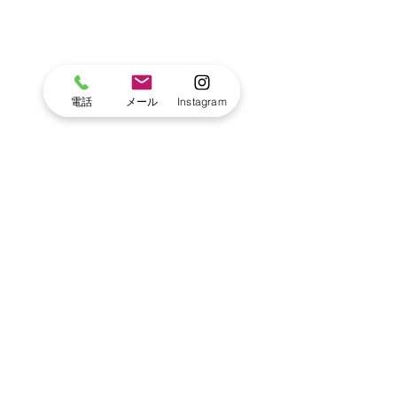
電話
メール
Instagram
コメント
コメントを追加…
ちょうちょの成長を見守
植物や野菜を育
りました 〜モンテッソー
動：小さな手で
リ教育と自然からの学
成長を
び〜