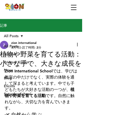
記事
All Posts
zion international
All Posts
5月1日
読了時間: 2分
植物や野菜を育てる活動：
Toddler
小さな手で、大きな成長を
Primary Kinder
News
Zion International Schoolでは、学びは
教室の中だけでなく、実際の体験を通
Blog
して深まると考えています。中でも子
Events
どもたちが大好きな活動の一つが、
植
Saturday School
物や野菜を育てる活動
です。自然に触
れながら、大切な力を育んでいきま
す。
🌿 自然から学ぶ